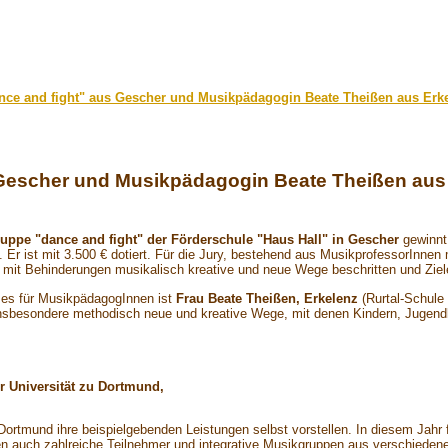
ce and fight" aus Gescher und Musikpädagogin Beate Theißen aus Erkele
Gescher und Musikpädagogin Beate Theißen aus E
uppe "dance and fight" der Förderschule "Haus Hall" in Gescher
gewinnt 
. Er ist mit 3.500 € dotiert. Für die Jury, bestehend aus MusikprofessorInn
mit Behinderungen musikalisch kreative und neue Wege beschritten und Ziele 
ises für MusikpädagogInnen ist
Frau Beate Theißen, Erkelenz
(Rurtal-Schule
 insbesondere methodisch neue und kreative Wege, mit denen Kindern, Jugen
 Universität zu Dortmund,
n Dortmund ihre beispielgebenden Leistungen selbst vorstellen. In diesem Jahr
en auch zahlreiche Teilnehmer und integrative Musikgruppen aus verschiedene