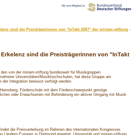
nz sind die Preisträgerinnen von "InTakt 2007" der miriam-stiftung
-
rkelenz sind die Preisträgerinnen von "InTakt
den von der miriam-stiftung bundesweit für Musikgruppen
en mehrerer Universitäten/Musikhochschulen, hat diese Gruppe am
der Integration bewusst verfolgt werden.
 Heinsberg, Förderschule mit dem Förderschwerpunkt geistige
dlichen oder Erwachsenen mit Behinderung ein aktiver Umgang mit Musik
 findet die Preisverleihung im Rahmen des internationalen Kongresses
n Ländern Europas in Dortmund erwartet. Universität und miriam-stiftung