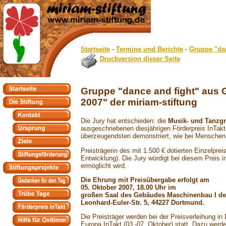
Startseite
-
Termine und Berichte
-
Gruppe "dan
Druckversion dieser Seite
Gruppe "dance and fight" aus 
2007" der miriam-stiftung
Die Jury hat entschieden: die
Musik- und Tanzgr
ausgeschriebenen diesjährigen Förderpreis InTakt
überzeugendsten demonstriert, wie bei Menschen 
Preisträgerin des mit 1.500 € dotierten Einzelpre
Entwicklung). Die Jury würdigt bei diesem Preis
ermöglicht wird.
Die Ehrung mit Preisübergabe erfolgt am
05. Oktober 2007, 18.00 Uhr im
großen Saal des Gebäudes Maschinenbau I der
Leonhard-Euler-Str. 5, 44227 Dortmund.
Die Preisträger werden bei der Preisverleihung i
Europa InTakt (03.-07. Oktober) statt. Dazu werd