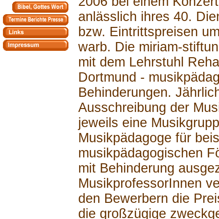
2006 bei einem Konzert
anlässlich ihres 40. Di
bzw. Eintrittspreisen u
warb. Die miriam-stiftu
mit dem Lehrstuhl Rehab
Dortmund - musikpäda
Behinderungen. Jährlich
Ausschreibung der Musi
jeweils eine Musikgrup
Musikpädagoge für beis
musikpädagogischen Fö
mit Behinderung ausgez
MusikprofessorInnen ver
den Bewerbern die Preis
die großzügige zweckg