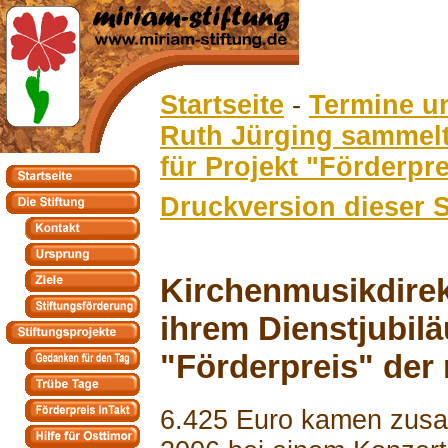
Startseite
-
Termine u
Ruth Jürging sammelt
für Projekt "Förderpre
Druckversion dieser S
Kirchenmusikdirek
ihrem Dienstjubil
"Förderpreis" der 
6.425 Euro kamen zusa