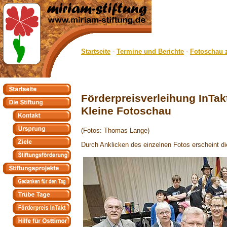
Startseite
-
Termine und Berichte
-
Fotoschau z
Förderpreisverleihung InTa
Kleine Fotoschau
(Fotos: Thomas Lange)
Durch Anklicken des einzelnen Fotos erscheint di