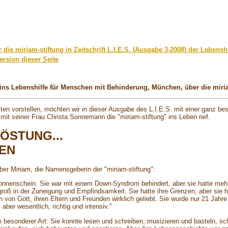
r die miriam-stiftung in Zeitschrift L.I.E.S. (Ausgabe 3-2008) der Leben
ersion dieser Seite
ereins Lebenshilfe für Menschen mit Behinderung, München, über die mir
keiten vorstellen, möchten wir in dieser Ausgabe des L.I.E.S. mit einer ganz 
t seiner Frau Christa Sonnemann die "miriam-stiftung" ins Leben rief.
ÖSTUNG...
TEN
ber Miriam, die Namensgeberin der "miriam-stiftung":
n Sonnenschein. Sie war mit einem Down-Syndrom behindert, aber sie hatte mehr
roß in der Zuneigung und Empfindsamkeit. Sie hatte ihre Grenzen, aber sie 
on Gott, ihren Eltern und Freunden wirklich geliebt. Sie wurde nur 21 Jahre 
 aber wesentlich, richtig und intensiv."
e besonderer Art: Sie konnte lesen und schreiben, musizieren und basteln, 