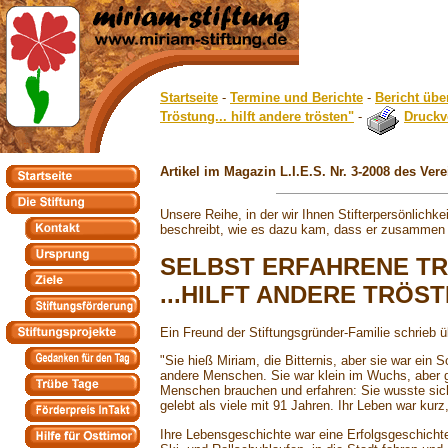
Startseite
-
Termine und Berichte
-
Bericht übe
Tröstung... hilft andere trösten"
-
Druckv
Artikel im Magazin L.I.E.S. Nr. 3-2008 des V
Unsere Reihe, in der wir Ihnen Stifterpersönlich
beschreibt, wie es dazu kam, dass er zusammen mi
SELBST ERFAHRENE TR
...HILFT ANDERE TRÖS
Ein Freund der Stiftungsgründer-Familie schrieb ü
"Sie hieß Miriam, die Bitternis, aber sie war ei
andere Menschen. Sie war klein im Wuchs, aber g
Menschen brauchen und erfahren: Sie wusste sich v
gelebt als viele mit 91 Jahren. Ihr Leben war kurz,
Ihre Lebensgeschichte war eine Erfolgsgeschicht