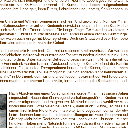
d einkaufen, sich behaupten und orientieren. Aber ihre Lebensgeschichte war n
hatte sie - von 35 Herzen umrahmt - die Summe ihres Lebens aufgeschrieben: 
denen ihre Liebe galt, ihren Eltern, Lehrerinnen und Lehrern, Schülerinnen un
ten Christa und Wilhelm Sonnemann sich ein Kind gewünscht. Nun war Miriam
Stationsschwester auf der Kinderintensivstation des städtischen Krankenhau
chock saß tief. Die Tränen flossen. Die bange Frage: "Wie werden wir diese
stalten?" Christas Mutter arbeitete seit Jahren in einem großen Heim für gei
licher waren auch einige mit DownSyndrom. Doch die Situation dieser Heimbew
tern also schon direkt nach der Geburt.
lisch) orientierte Eltern fest: Gott hat uns dieses Kind anvertraut. Wir wolle
 Möglichkeiten stellten wir zugunsten der Tochter zunächst einmal zurück. Unse
 und zu fördern. Unter ärztlicher Betreuung begannen wir mit Miriam die orth
e Feinmotorik wurden trainiert. Austausch und gute Kontakte fand die Familie
 Kleinkinder. Fachkundige Therapeutinnen betreuten die Kinder, übten mit ihn
eine Geschwister hat, soll sie möglichst viel von anderen nicht behinderten 
ilfe" in Dortmund, dem wir uns anschlossen, sowie mit der Frühförderstelle ü
iam machte hier enorme Fortschritte, lernte viel durch die Beobachtung ander
Nach Absolvierung eines Vorschuljahres wurde Miriam mit sieben Jahren
eingeschult. Neben den überwiegend verhaltensgestörten Kindern war si
wacker mitgemacht und mitgehalten. Musische und handwerkliche Aufgab
Noten und das Flötespielen bei (erst C-, dann auch F-Flöte), so dass si
einem kirchlichen Flötenkreis mitspielte. Eine Logopädin verhalf der 
beim Rechnen kam durch spielerische Übungen im Excel-Programm auf 
Gleichgewicht beim Radfahren kam erst - nach vielen Übungen - mit ach
fand kein Halten mehr. Natürlich fuhr sie von da ab (fast) jeden Tag 
im Münsterland auf große Touren bis zu 50 km Länge. Miriam war stets vol