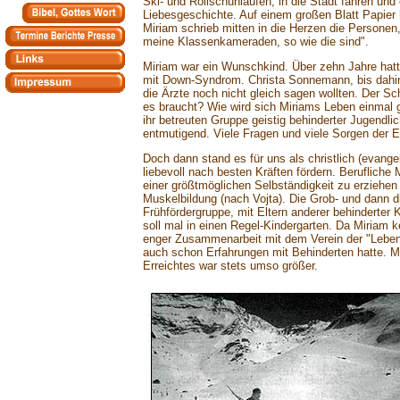
Ski- und Rollschuhlaufen, in die Stadt fahren un
Liebesgeschichte. Auf einem großen Blatt Papier 
Miriam schrieb mitten in die Herzen die Personen, 
meine Klassenkameraden, so wie die sind".
Miriam war ein Wunschkind. Über zehn Jahre hat
mit Down-Syndrom. Christa Sonnemann, bis dahin 
die Ärzte noch nicht gleich sagen wollten. Der S
es braucht? Wie wird sich Miriams Leben einmal ge
ihr betreuten Gruppe geistig behinderter Jugend
entmutigend. Viele Fragen und viele Sorgen der El
Doch dann stand es für uns als christlich (evange
liebevoll nach besten Kräften fördern. Berufliche
einer größtmöglichen Selbständigkeit zu erziehen
Muskelbildung (nach Vojta). Die Grob- und dann di
Frühfördergruppe, mit Eltern anderer behinderter
soll mal in einen Regel-Kindergarten. Da Miriam k
enger Zusammenarbeit mit dem Verein der "Lebensh
auch schon Erfahrungen mit Behinderten hatte. Mir
Erreichtes war stets umso größer.