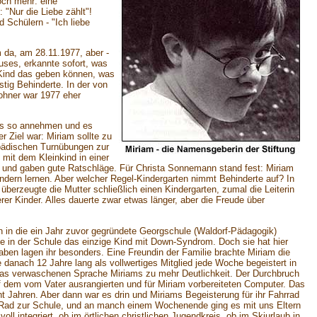
och mehr: eine
"Nur die Liebe zählt"!
d Schülern - "Ich liebe
 da, am 28.11.1977, aber -
ses, erkannte sofort, was
m Kind das geben können, was
stig Behinderte. In der von
ohner war 1977 eher
n es so annehmen und es
r Ziel war: Miriam sollte zu
opädischen Turnübungen zur
 mit dem Kleinkind in einer
en und gaben gute Ratschläge. Für Christa Sonnemann stand fest: Miriam
Kindern lernen. Aber welcher Regel-Kindergarten nimmt Behinderte auf? In
berzeugte die Mutter schließlich einen Kindergarten, zumal die Leiterin
er Kinder. Alles dauerte zwar etwas länger, aber die Freude über
 in die ein Jahr zuvor gegründete Georgschule (Waldorf-Pädagogik)
e in der Schule das einzige Kind mit Down-Syndrom. Doch sie hat hier
en lagen ihr besonders. Eine Freundin der Familie brachte Miriam die
e danach 12 Jahre lang als vollwertiges Mitglied jede Woche begeistert in
etwas verwaschenen Sprache Miriams zu mehr Deutlichkeit. Der Durchbruch
dem vom Vater ausrangierten und für Miriam vorbereiteten Computer. Das
t Jahren. Aber dann war es drin und Miriams Begeisterung für ihr Fahrrad
per Rad zur Schule, und an manch einem Wochenende ging es mit uns Eltern
l integriert, ob im örtlichen christlichen Jugendkreis, ob im Skiurlaub in