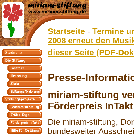
Startseite
-
Termine u
2008 erneut den Musik
dieser Seite (PDF-Do
Presse-Informati
miriam-stiftung ve
Förderpreis InTakt
Die miriam-stiftung, Dor
bundesweiter Ausschrei