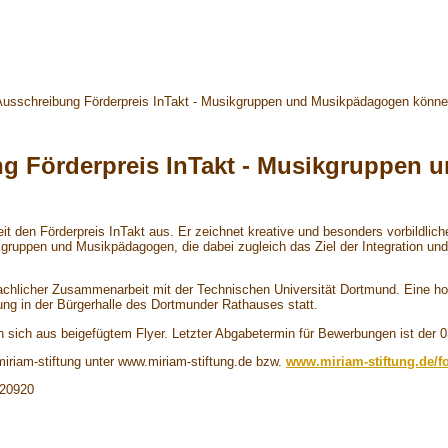
Ausschreibung Förderpreis InTakt - Musikgruppen und Musikpädagogen könne
g Förderpreis InTakt - Musikgruppen
eit den Förderpreis InTakt aus. Er zeichnet kreative und besonders vorbild
ruppen und Musikpädagogen, die dabei zugleich das Ziel der Integration u
achlicher Zusammenarbeit mit der Technischen Universität Dortmund. Eine hoc
ihung in der Bürgerhalle des Dortmunder Rathauses statt.
n sich aus beigefügtem Flyer. Letzter Abgabetermin für Bewerbungen ist der 0
miriam-stiftung unter www.miriam-stiftung.de bzw.
www.miriam-stiftung.de/f
520920