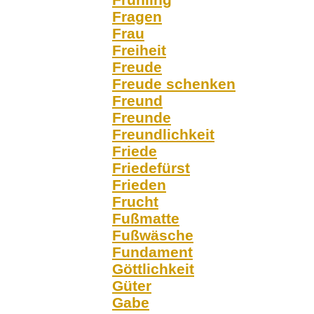
Fragen
Frau
Freiheit
Freude
Freude schenken
Freund
Freunde
Freundlichkeit
Friede
Friedefürst
Frieden
Frucht
Fußmatte
Fußwäsche
Fundament
Göttlichkeit
Güter
Gabe