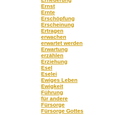
Ernst
Ernte
Erschöpfung
Erscheinung
Ertragen
erwachen
erwartet werden
Erwartung
erzählen
Erziehung
Esel
Eselei
Ewiges Leben
Ewigkeit
Führung
für andere
Fürsorge
Fürsorge Gottes