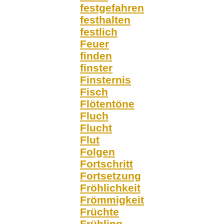
festgefahren
festhalten
festlich
Feuer
finden
finster
Finsternis
Fisch
Flötentöne
Fluch
Flucht
Flut
Folgen
Fortschritt
Fortsetzung
Fröhlichkeit
Frömmigkeit
Früchte
Frühling