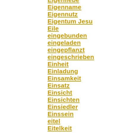
Eigenname
Eigennutz
Eigentum Jesu
Eile
eingebunden
eingeladen
eingepflanzt
eingeschrieben
Einheit
Einladung
Einsamkeit
Einsatz
Einsicht
Einsichten
Einsiedler
Einssein
eitel
Eitelkeit