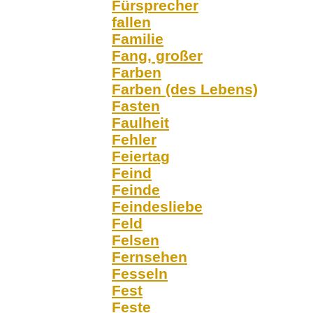
Fürsprecher
fallen
Familie
Fang, großer
Farben
Farben (des Lebens)
Fasten
Faulheit
Fehler
Feiertag
Feind
Feinde
Feindesliebe
Feld
Felsen
Fernsehen
Fesseln
Fest
Feste